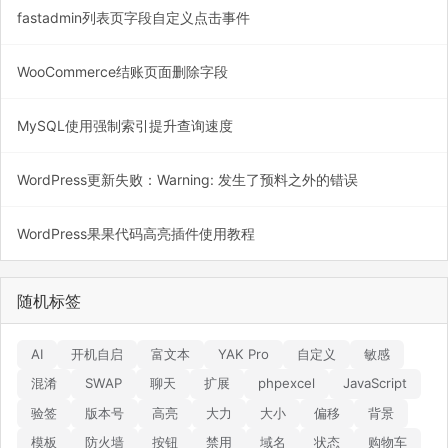
fastadmin列表页字段自定义点击事件
WooCommerce结账页面删除字段
MySQL使用强制索引提升查询速度
WordPress更新失败：Warning: 发生了预料之外的错误
WordPress果果代码高亮插件使用教程
随机标签
AI
开机自启
富文本
YAK Pro
自定义
敏感
混淆
SWAP
聊天
扩展
phpexcel
JavaScript
验签
版本号
高亮
大力
大小
偏移
背景
模板
防火墙
按钮
禁用
域名
状态
购物车