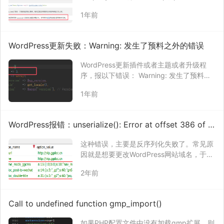
_string()); error:02001003:system library:
1年前
fopen:No su…
WordPress更新失败：Warning: 发生了预料之外的错误
WordPress更新插件或者主题或者升级程
序，报以下错误： Warning: 发生了预料之
外的错误。 WordPress.org 或是此服务器
1年前
的配置可能出了一些问题。如果您持续遇到
困难，请试试支持论坛。 （WordPress 无
法建立到 …
WordPress报错：unserialize(): Error at offset 386 of 11
10 bytes
这种错误，主要是反序列化失败了。常见原
因就是想要更改WordPress网站域名，于是
就是数据库数据导出来，然后将数据库文件
2年前
中的原网址替换为新网址，最后将数据库文
件重新导入到数据库。 正是由于替换了网
址，导致了数据库表中的序列化数据的结构
Call to undefined function gmp_import()
改变…
如果PHP配置文件中没有加载gmp扩展，则