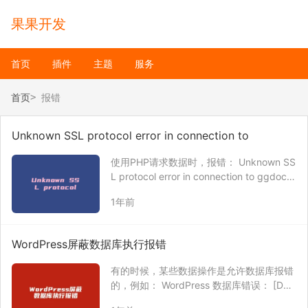
果果开发
首页
插件
主题
服务
首页
报错
Unknown SSL protocol error in connection to
使用PHP请求数据时，报错： Unknown SS
L protocol error in connection to ggdoc.c
n:443 如果在排除所有可能问题后，问题依
1年前
旧无法解决的话，可能是以下原因： 网站域
名正在备案，被阻断了。 …
WordPress屏蔽数据库执行报错
有的时候，某些数据操作是允许数据库报错
的，例如： WordPress 数据库错误： [Dup
licate entry 这种错误其实是数据库中存在