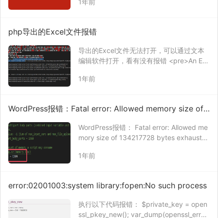
1年前
重复的数据，导致报错的。 如果想要屏蔽数
据库执行报错，只需要在执行数据库语句之
前， 添加以下代码…
php导出的Excel文件报错
导出的Excel文件无法打开，可以通过文本
编辑软件打开，看有没有报错 <pre>An Err
or occurred while handling another error:
1年前
yii\web\HeadersAlreadySent…
WordPress报错：Fatal error: Allowed memory size of 1
34217728 bytes exhausted (tried to allocate 20480 b
WordPress报错： Fatal error: Allowed me
ytes)
mory size of 134217728 bytes exhauste
d (tried to allocate 20480 bytes) in C:\de
1年前
v\ngi…
error:02001003:system library:fopen:No such process
执行以下代码报错： $private_key = open
ssl_pkey_new(); var_dump(openssl_error