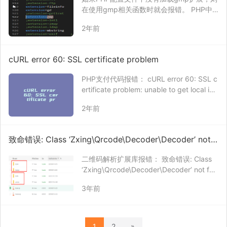
在使用gmp相关函数时就会报错。 PHP中
打开gmp扩展方法： Windows 找到PHP配
2年前
置文件，删除注释。 extension=gmp 其它
系统 sudo apt install php7.0-…
cURL error 60: SSL certificate problem
PHP支付代码报错： cURL error 60: SSL c
ertificate problem: unable to get local iss
uer certificate (see https://curl.haxx.se/li
2年前
bc…
致命错误: Class ‘Zxing\Qrcode\Decoder\Decoder’ not f
ound
二维码解析扩展库报错： 致命错误: Class
‘Zxing\Qrcode\Decoder\Decoder’ not fou
nd 这个库在Windows上不会出问题，一旦
3年前
用Linux服务器就会报错，原因在于Linux服
务器区分大小写，导致对…
1
2
»