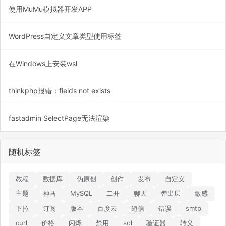
使用MuMu模拟器开发APP
WordPress自定义文章类型使用标签
在Windows上安装wsl
thinkphp报错：fields not exists
fastadmin SelectPage无法渲染
随机标签
教程
数据库
伪原创
创作
发布
自定义
主题
神马
MySQL
二开
聊天
弹出层
敏感
下拉
订阅
版本
百度云
短信
错误
smtp
curl
价格
闪烁
禁用
sql
验证器
转义