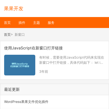
果果开发
首页
插件
主题
服务
首页
新窗口
使用JavaScript在新窗口打开链接
有时候，需要使用JavaScript代码来实现在
新窗口中打开链接，具体代码如下： let id
= ‘buy_url_id’; let a = document.createEle
3年前
ment(“a”); a.setAttribute(“hre…
最近更新
WordPress果果文件优化插件