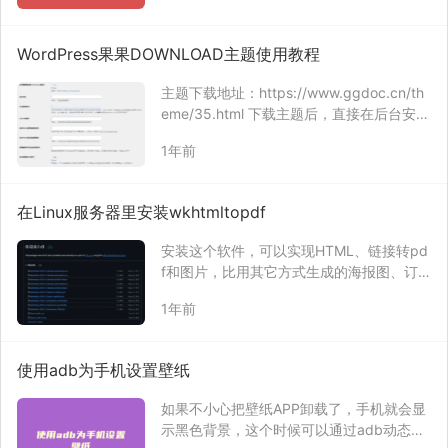
加高效便捷。
WordPress果果DOWNLOAD主题使用教程
主题下载地址：https://www.ggdoc.cn/th
eme/35.html 下载主题后，直接在后台安装
即可，安装主题完成后，使用激活码激活主
1年前
题，即可正常使用主题。 基本使用功能可以
参考：https://www.ggdoc.cn/gg…
在Linux服务器里安装wkhtmltopdf
安装这个软件，可以实现HTML、链接转pd
f和图片，比用其它方式生成的海报图、订
单打印图等方便快捷。 去GitHub下载对应
1年前
的安装包：https://github.com/wkhtmltop
df/packaging/releases/ 也可…
使用adb为手机设置壁纸
如果不小心把壁纸APP卸载了，手机就会显
示黑色背景，这个时候可以通过adb动态设