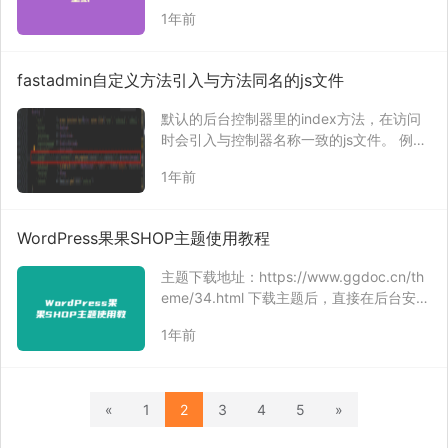
置壁纸。 adb shell am start -a android.int
1年前
ent.action.SET_WALLPAPER 执行命名后，
在手机端选择对应的AP…
fastadmin自定义方法引入与方法同名的js文件
默认的后台控制器里的index方法，在访问
时会引入与控制器名称一致的js文件。 例
如：application/admin/controller/Orders.
1年前
php文件在后台访问index方法时，会引入p
ublic/assets/js/ba…
WordPress果果SHOP主题使用教程
主题下载地址：https://www.ggdoc.cn/th
eme/34.html 下载主题后，直接在后台安装
即可，安装主题完成后，使用激活码激活主
1年前
题，即可正常使用主题。 基本使用功能可以
参考：https://www.ggdoc.cn/gg…
«
1
2
3
4
5
»