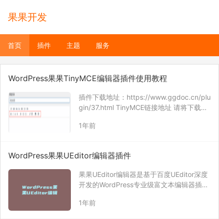
果果开发
首页
插件
主题
服务
WordPress果果TinyMCE编辑器插件使用教程
插件下载地址：https://www.ggdoc.cn/plu
gin/37.html TinyMCE链接地址 请将下载的
zip文件解压后，将tinymce文件夹下的文件
1年前
上传至网站任意位置，然后填写该位置下的
tinymce.min.js对应的…
WordPress果果UEditor编辑器插件
果果UEditor编辑器是基于百度UEditor深度
开发的WordPress专业级富文本编辑器插
件，可完美替换WordPress网站后台默认的
1年前
编辑器，为内容创作者提供更强大、更高效
的编辑体验。