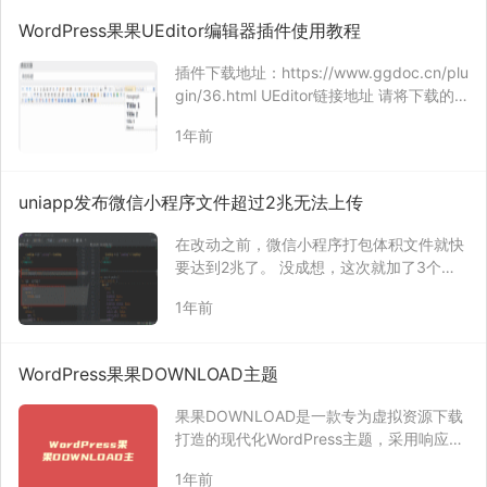
WordPress果果UEditor编辑器插件使用教程
插件下载地址：https://www.ggdoc.cn/plu
gin/36.html UEditor链接地址 请将下载的zi
p文件解压后，上传至网站任意位置，然后
1年前
填写该位置对应的访问链接地址。 例如：将
有ueditor.config.js的…
uniapp发布微信小程序文件超过2兆无法上传
在改动之前，微信小程序打包体积文件就快
要达到2兆了。 没成想，这次就加了3个文
件，也没有加到主包里，发布小程序时，文
1年前
件大小居然达到了2521kb大小了，远超2
兆。 通过代码分析，发现vendor.js文件较
大，达到了800kb。 通过检查代…
WordPress果果DOWNLOAD主题
果果DOWNLOAD是一款专为虚拟资源下载
打造的现代化WordPress主题，采用响应式
设计，完美适配各种设备屏幕尺寸。主题集
1年前
成了付费下载功能，让您的虚拟资源变现更