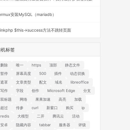
ermux安装MySQL（mariadb）
hinkphp $this->success方法不跳转页面
随机标签
删除
唯一
https
顶部
静态文件
暂停
屏幕高度
500
插件
动态切换
遮罩
文章类型
配文
域名
libreoffice
写作
字段
创作
Microsoft Edge
分支
双标题
网络
果果加速
高亮
加载
超过
传参
curl
新窗口
购买
ip
redis
大模型
二开
腾讯云
活动
安卓
隐藏内容
tabbar
服务器
评级