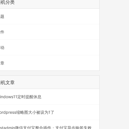
随机分类
主题
插件
活动
文章
随机文章
indows11定时提醒休息
ordpress缩略图大小被设为1了
astadmin微信支付宝整合插件：支付宝异步验签失败