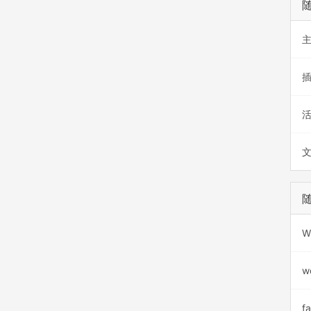
W
w
f