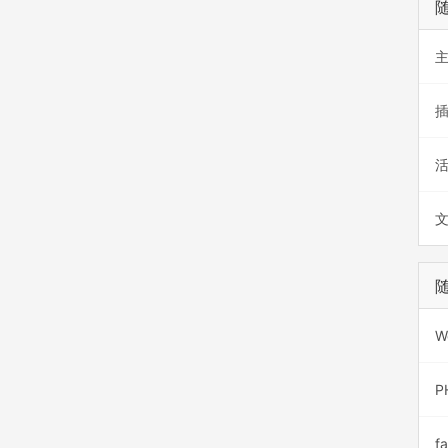
W
P
f