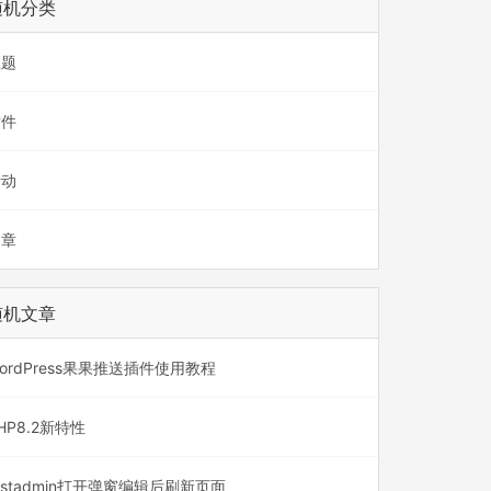
随机分类
主题
插件
活动
文章
随机文章
ordPress果果推送插件使用教程
HP8.2新特性
astadmin打开弹窗编辑后刷新页面