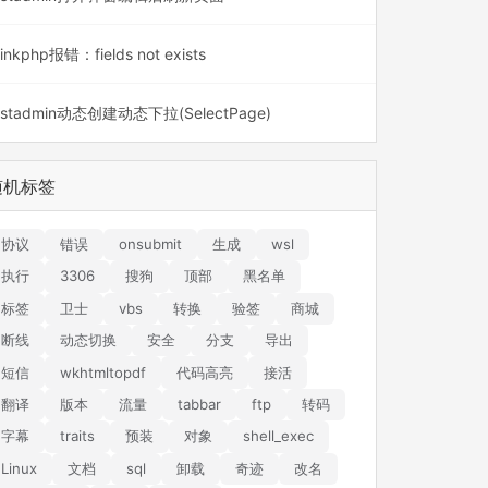
hinkphp报错：fields not exists
astadmin动态创建动态下拉(SelectPage)
随机标签
协议
错误
onsubmit
生成
wsl
执行
3306
搜狗
顶部
黑名单
标签
卫士
vbs
转换
验签
商城
断线
动态切换
安全
分支
导出
短信
wkhtmltopdf
代码高亮
接活
翻译
版本
流量
tabbar
ftp
转码
字幕
traits
预装
对象
shell_exec
Linux
文档
sql
卸载
奇迹
改名