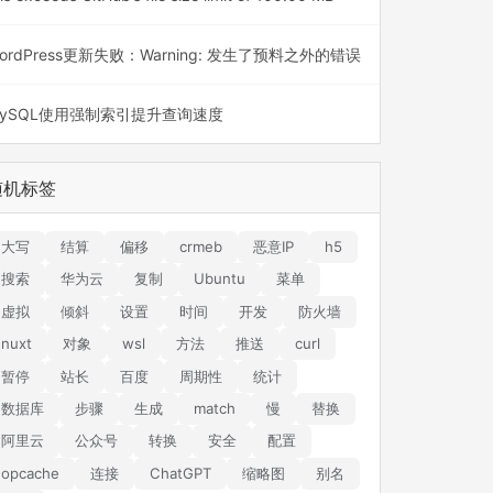
ordPress更新失败：Warning: 发生了预料之外的错误
ySQL使用强制索引提升查询速度
随机标签
大写
结算
偏移
crmeb
恶意IP
h5
搜索
华为云
复制
Ubuntu
菜单
虚拟
倾斜
设置
时间
开发
防火墙
nuxt
对象
wsl
方法
推送
curl
暂停
站长
百度
周期性
统计
数据库
步骤
生成
match
慢
替换
阿里云
公众号
转换
安全
配置
opcache
连接
ChatGPT
缩略图
别名