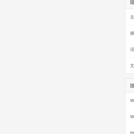
W
W
th