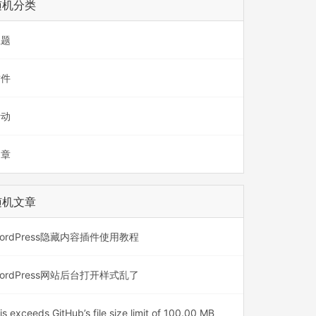
随机分类
主题
插件
活动
文章
随机文章
ordPress隐藏内容插件使用教程
ordPress网站后台打开样式乱了
is exceeds GitHub’s file size limit of 100.00 MB