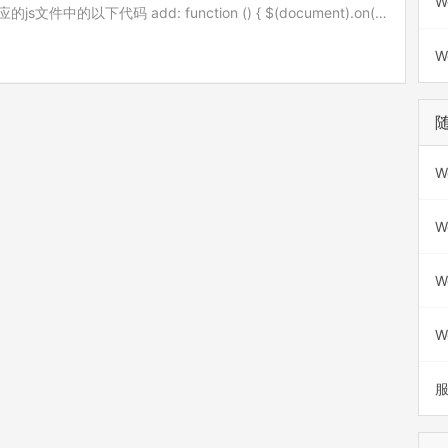
W
的以下代码 add: function () { $(document).on(‘f
W
W
W
W
W