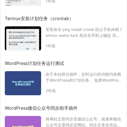
1年前
如下： x=msgbox(“一个小时没动了，赶紧
活动活动！”, 4096, “久坐提醒”) 注意内容
编码需要为ANSI，…
Termux安装计划任务（crontab）
安装命令 pkg install cronie 防止手机休眠 t
ermux-wake-lock 然后在手机上确定 添加
定时任务 crontab -e 0 1 * * * php /data/d
1年前
ata/com.termux/files/usr…
WordPress计划任务运行测试
由于本站部分插件，定时运行的功能均依赖
于WordPress的计划任务。 如果WordPress
的计划任务无法正常运行（往往因为主题或
2年前
者其它插件为了性能，将WordPress计划任
务屏蔽了），则会出现插件功能异常，无法
正常使用。 基于以上原因…
WordPress微信公众号同步助手插件
将网站文章同步至微信公众号，或者将微信
公众号文章同步至网站。同步文章支持自动