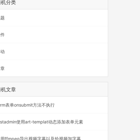
随机分类
主题
插件
活动
文章
随机文章
orm表单onsubmit方法不执行
astadmin使用art-templat动态添加表单元素
用ffmpeg导出视频字幕以及给视频加字幕