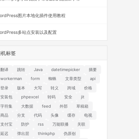
ordPress图片本地化插件使用教程
ordPress多站点安装以及配置
随机标签
翻译
跳转
Java
datetimepicker
摘要
workerman
form
蜘蛛
文章类型
api
登录
版本
大写
转义
跨域
价格
安装包
phpexcel
转码
安全
jit
字符集
大数据
feed
外部
草稿箱
商品
分支
代码
头像
缓存
电视
支付宝
防护
rss
万能联播
关联
延迟
弹出层
thinkphp
伪原创