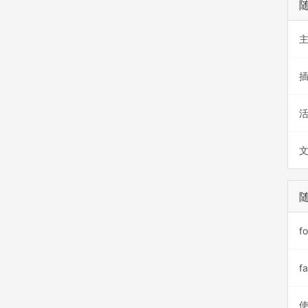
f
f
使