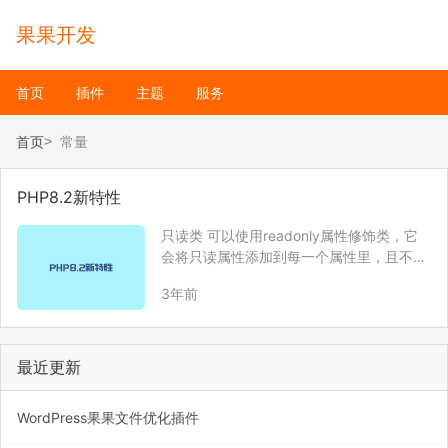
果果开发
首页
插件
主题
服务
首页
常量
PHP8.2新特性
只读类 可以使用readonly属性修饰类，它
会将只读属性添加到每一个属性里，且不允
许创建动态属性，而且也不支持使用#[\Allo
3年前
wDynamicProperties]来创建动态属性。 re
adonly class BlogData { p…
最近更新
WordPress果果文件优化插件