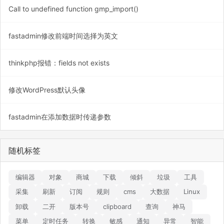
Call to undefined function gmp_import()
fastadmin修改前端时间选择为英文
thinkphp报错：fields not exists
修改WordPress默认头像
fastadmin在添加数据时传递参数
随机标签
编辑器
对象
商城
下载
倾斜
垃圾
工具
采集
刷新
订阅
规则
cms
大数据
Linux
卸载
二开
版本号
clipboard
查询
神马
菜单
定时任务
转换
敏感
通知
异常
智能