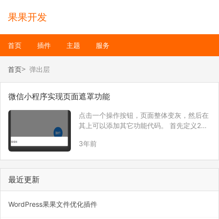
果果开发
首页
插件
主题
服务
首页
弹出层
微信小程序实现页面遮罩功能
点击一个操作按钮，页面整体变灰，然后在
其上可以添加其它功能代码。 首先定义2个
view，一个覆盖整个屏幕，一个覆盖在这个
3年前
灰色view之上。 <view class=”modal-mas
k” bindtap=”hideModal” ca…
最近更新
WordPress果果文件优化插件