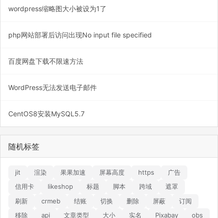
wordpress缩略图大小被设为1了
php网站部署后访问出现No input file specified
百度网盘下载不限速方法
WordPress无法发送电子邮件
CentOS8安装MySQL5.7
随机标签
jit
渲染
果果加速
屏幕高度
https
广告
信用卡
likeshop
标题
脚本
跨域
遮罩
刷新
crmeb
结账
切换
删除
屏蔽
订阅
移除
api
文章类型
大小
实名
Pixabay
obs