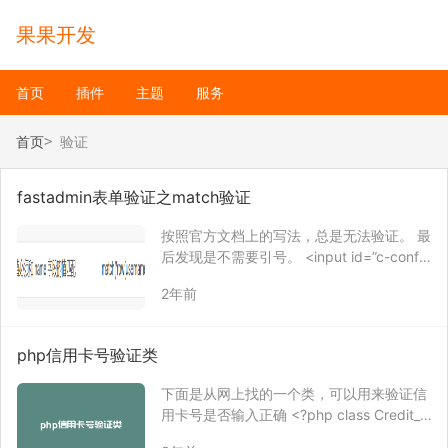
果果开发
首页
插件
主题
服务
首页
验证
fastadmin表单验证之match验证
按照官方文档上的写法，总是无法验证。 最
后发现是不需要引号。 <input id=”c-confir
m_password” data-rule=”required;passw
2年前
ord;match(row[password])” clas…
php信用卡号验证类
下面是从网上找的一个类，可以用来验证信
用卡号是否输入正确 <?php class Credit_C
ard { protected static $cards = array( //