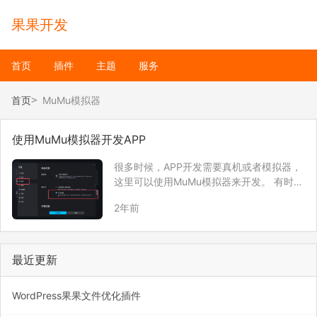
果果开发
首页
插件
主题
服务
首页
MuMu模拟器
使用MuMu模拟器开发APP
很多时候，APP开发需要真机或者模拟器，
这里可以使用MuMu模拟器来开发。 有时
候，APP的接口地址为线上的，又不能修
2年前
改。开发的时候，需要让接口请求本地API
来调试，这个时候就可以使用下面的方法来
解决，主要就是修改模拟器的hosts文件。
…
最近更新
WordPress果果文件优化插件