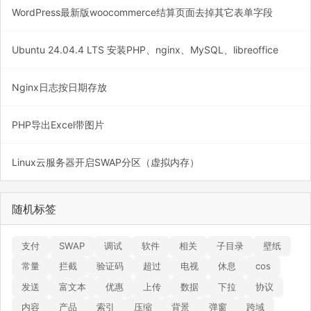
WordPress最新版woocommerce结算页面去掉其它表单字段
Ubuntu 24.04.4 LTS 安装PHP、nginx、MySQL、libreoffice
Nginx日志按日期存放
PHP导出Excel带图片
Linux云服务器开启SWAP分区（虚拟内存）
随机标签
支付
SWAP
调试
软件
相关
子目录
壁纸
常量
拦截
验证码
超过
电视
休息
cos
发送
富文本
优惠
上传
数据
下拉
协议
内容
产品
索引
压缩
背景
弹窗
跨域