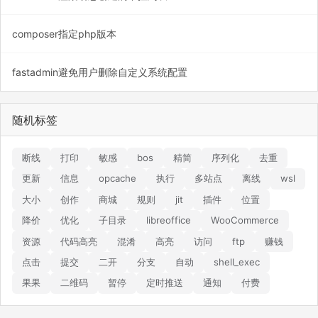
composer指定php版本
fastadmin避免用户删除自定义系统配置
随机标签
断线
打印
敏感
bos
精简
序列化
去重
更新
信息
opcache
执行
多站点
离线
wsl
大小
创作
商城
规则
jit
插件
位置
降价
优化
子目录
libreoffice
WooCommerce
资源
代码高亮
混淆
高亮
访问
ftp
赚钱
点击
提交
二开
分支
自动
shell_exec
果果
二维码
暂停
定时推送
通知
付费